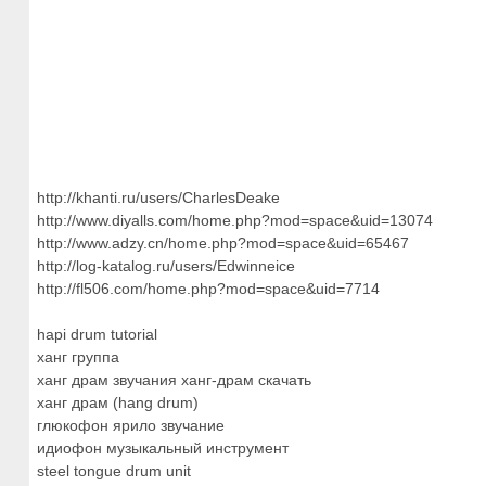
http://khanti.ru/users/CharlesDeake
http://www.diyalls.com/home.php?mod=space&uid=13074
http://www.adzy.cn/home.php?mod=space&uid=65467
http://log-katalog.ru/users/Edwinneice
http://fl506.com/home.php?mod=space&uid=7714
hapi drum tutorial
ханг группа
ханг драм звучания ханг-драм скачать
ханг драм (hang drum)
глюкофон ярило звучание
идиофон музыкальный инструмент
steel tongue drum unit