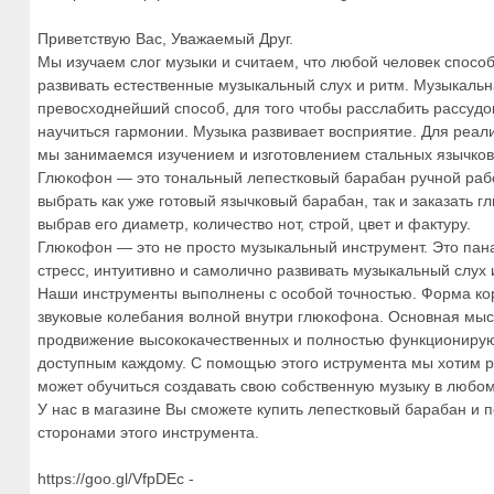
Приветствую Вас, Уважаемый Друг.
Мы изучаем слог музыки и считаем, что любой человек способ
развивать естественные музыкальный слух и ритм. Музыкаль
превосходнейший способ, для того чтобы расслабить рассудок
научиться гармонии. Музыка развивает восприятие. Для реали
мы занимаемся изучением и изготовлением стальных язычко
Глюкофон — это тональный лепестковый барабан ручной раб
выбрать как уже готовый язычковый барабан, так и заказать 
выбрав его диаметр, количество нот, строй, цвет и фактуру.
Глюкофон — это не просто музыкальный инструмент. Это пана
стресс, интуитивно и самолично развивать музыкальный слух 
Наши инструменты выполнены с особой точностью. Форма кор
звуковые колебания волной внутри глюкофона. Основная мы
продвижение высококачественных и полностью функциониру
доступным каждому. С помощью этого иструмента мы хотим р
может обучиться создавать свою собственную музыку в любом 
У нас в магазине Вы сможете купить лепестковый барабан и
сторонами этого инструмента.
https://goo.gl/VfpDEc -