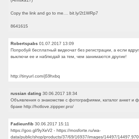
(Anfiska17)
Copy the link and go to me.... bit.ly/2t1WRp7
8641615
Robertspabs
01.07.2017 13:09
Попробуй бесплатный видеочат без регистрации, а если вдруг
выключи ее и наблюдай за тем, чем занимаются другие!
http://tinyurl.com/j59hxbq
russian dating
30.06.2017 18:34
Объявления о знакомстве с фотографиями, каталог анкет и фо
браке http://hotlove.zippper.pro/
Fadieunfib
30.06.2017 15:11
https://goo.gl/9yXeV2 - https://mosforte.ru/wa-
data/public/shop/products/37/69/16937/images/14497/14497.970