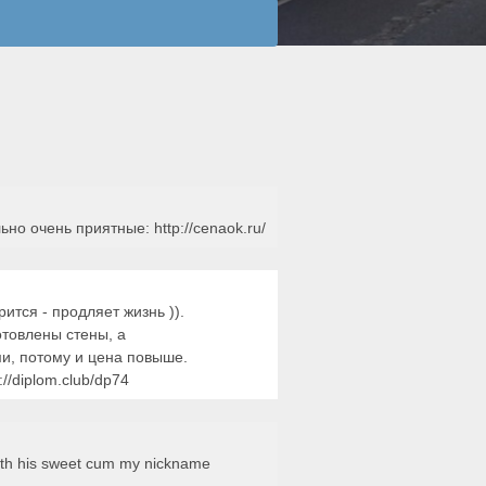
но очень приятные: http://cenaok.ru/
рится - продляет жизнь )).
отовлены стены, а
и, потому и цена повыше.
/diplom.club/dp74
with his sweet cum my nickname