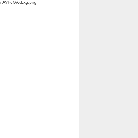
kufAVFcGAxLxg.png