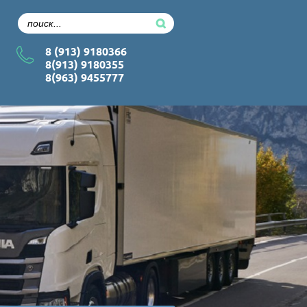
8 (913) 9180366
8(913) 9180355
8(963) 9455777