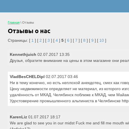
Главная
\
Отзывы
Отзывы о нас
Страницы: [
1
] [
2
] [
3
] [
4
]
5
[
6
] [
7
] [
8
] [
9
] [
10
]
Kennethjuich
02.07.2017 13:35
Друзья, обратите внимание на цены в этом магазине они реаль
VladBesCHELDipl
02.07.2017 03:46
Ни в тему конечно, но есть неплохой анекдотец, смех как гово
Цену недвижимости определяет не материал, из которого изг
удалённость от МКАД. Челябинск поближе к МКАД, чем Майам
Удостоверение промышленного альпиниста в Челябинске http:/
KarenLiz
01.07.2017 18:17
We are glad to see you in our midst Fuck me and fill me mouth 